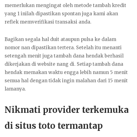
memerlukan mengingat oleh metode tambah kredit
yang 1 inilah dipastikan spontan juga kami akan
reflek memverifikasi transaksi anda.
Bagikan segala hal duit ataupun pulsa ke dalam
nomor nan dipastikan tertera. Setelah itu menanti
setengah menit juga tambah dana hendak berhasil
dikerjakan di website nang di. Setiap tambah dana
hendak memakan waktu engga lebih namun 5 menit
semua hal dengan tidak ingin malahan dari 15 menit
lamanya.
Nikmati provider terkemuka
di situs toto termantap