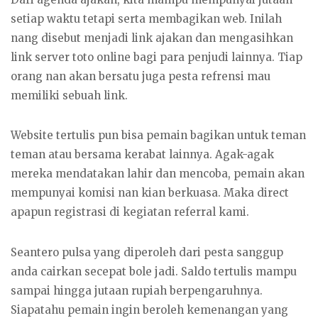
setiap waktu tetapi serta membagikan web. Inilah
nang disebut menjadi link ajakan dan mengasihkan
link server toto online bagi para penjudi lainnya. Tiap
orang nan akan bersatu juga pesta refrensi mau
memiliki sebuah link.
Website tertulis pun bisa pemain bagikan untuk teman
teman atau bersama kerabat lainnya. Agak-agak
mereka mendatakan lahir dan mencoba, pemain akan
mempunyai komisi nan kian berkuasa. Maka direct
apapun registrasi di kegiatan referral kami.
Seantero pulsa yang diperoleh dari pesta sanggup
anda cairkan secepat bole jadi. Saldo tertulis mampu
sampai hingga jutaan rupiah berpengaruhnya.
Siapatahu pemain ingin beroleh kemenangan yang