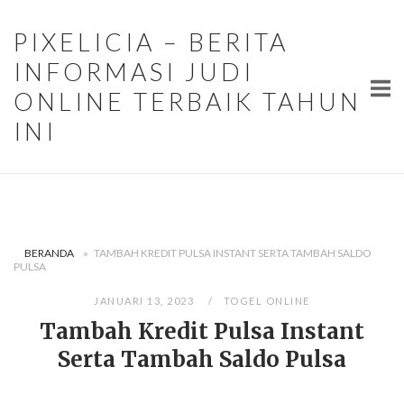
Skip
to
PIXELICIA – BERITA
content
INFORMASI JUDI
ONLINE TERBAIK TAHUN
INI
BERANDA
»
TAMBAH KREDIT PULSA INSTANT SERTA TAMBAH SALDO
PULSA
JANUARI 13, 2023
TOGEL ONLINE
Tambah Kredit Pulsa Instant
Serta Tambah Saldo Pulsa