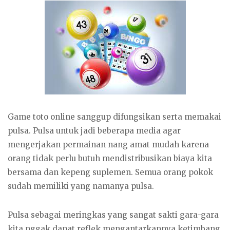
Game toto online sanggup difungsikan serta memakai
pulsa. Pulsa untuk jadi beberapa media agar
mengerjakan permainan nang amat mudah karena
orang tidak perlu butuh mendistribusikan biaya kita
bersama dan kepeng suplemen. Semua orang pokok
sudah memiliki yang namanya pulsa.
Pulsa sebagai meringkas yang sangat sakti gara-gara
kita nggak dapat reflek mengantarkannya ketimbang