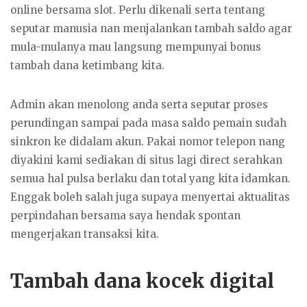
online bersama slot. Perlu dikenali serta tentang
seputar manusia nan menjalankan tambah saldo agar
mula-mulanya mau langsung mempunyai bonus
tambah dana ketimbang kita.
Admin akan menolong anda serta seputar proses
perundingan sampai pada masa saldo pemain sudah
sinkron ke didalam akun. Pakai nomor telepon nang
diyakini kami sediakan di situs lagi direct serahkan
semua hal pulsa berlaku dan total yang kita idamkan.
Enggak boleh salah juga supaya menyertai aktualitas
perpindahan bersama saya hendak spontan
mengerjakan transaksi kita.
Tambah dana kocek digital