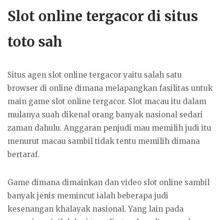
Slot online tergacor di situs
toto sah
Situs agen slot online tergacor yaitu salah satu
browser di online dimana melapangkan fasilitas untuk
main game slot online tergacor. Slot macau itu dalam
mulanya suah dikenal orang banyak nasional sedari
zaman dahulu. Anggaran penjudi mau memilih judi itu
menurut macau sambil tidak tentu memilih dimana
bertaraf.
Game dimana dimainkan dan video slot online sambil
banyak jenis memincut ialah beberapa judi
kesenangan khalayak nasional. Yang lain pada