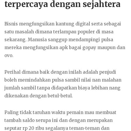
terpercaya dengan sejahtera
Bisnis mengfungsikan kantung digital serta sebagai
satu masalah dimana terlampau populer di masa
sekarang. Manusia sanggup mendampingi pulsa
mereka mengfungsikan apk bagai gopay maupun dan
ovo.
Perihal dimana baik dengan inilah adalah penjudi
boleh memindahkan pulsa sambil nilai nan malahan
jumlah sambil tanpa didapatkan biaya lebihan nang
dikenakan dengan betul-betul.
Paling tidak taruhan waktu pemain mau membuat
tambah saldo serupa ini dan dengan merupakan
seputar rp 20 ribu segalanya teman-teman dan