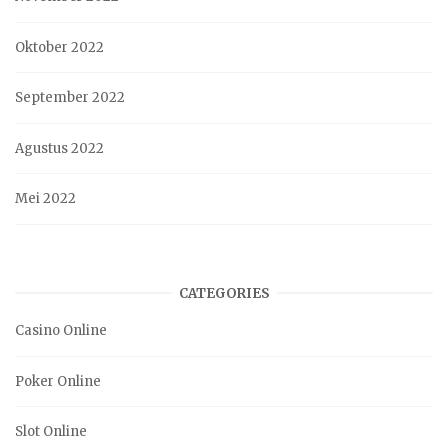
Oktober 2022
September 2022
Agustus 2022
Mei 2022
CATEGORIES
Casino Online
Poker Online
Slot Online