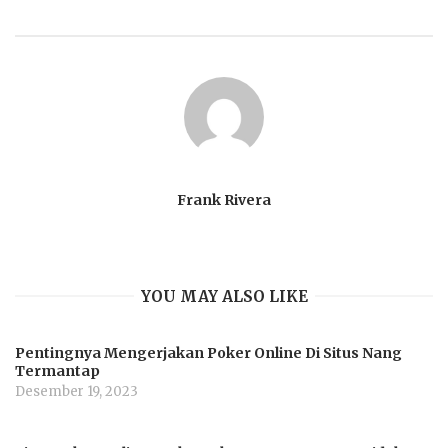
Frank Rivera
YOU MAY ALSO LIKE
Pentingnya Mengerjakan Poker Online Di Situs Nang
Termantap
Desember 19, 2023