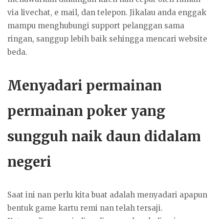
via livechat, e mail, dan telepon. Jikalau anda enggak
mampu menghubungi support pelanggan sama
ringan, sanggup lebih baik sehingga mencari website
beda.
Menyadari permainan
permainan poker yang
sungguh naik daun didalam
negeri
Saat ini nan perlu kita buat adalah menyadari apapun
bentuk game kartu remi nan telah tersaji.