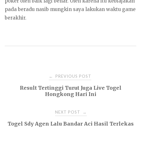
poker oleh baik lagi benar. Oleh karena itu kebiajakan
pada beradu nasib mungkin saya lakukan waktu game
berakhir.
Post
PREVIOUS POST
←
Result Tertinggi Turut Juga Live Togel
navigation
Hongkong Hari Ini
NEXT POST
→
Togel Sdy Agen Lalu Bandar Aci Hasil Terlekas