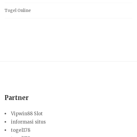
Togel Online
Partner
Vipwin88 Slot
informasi situs
togel178