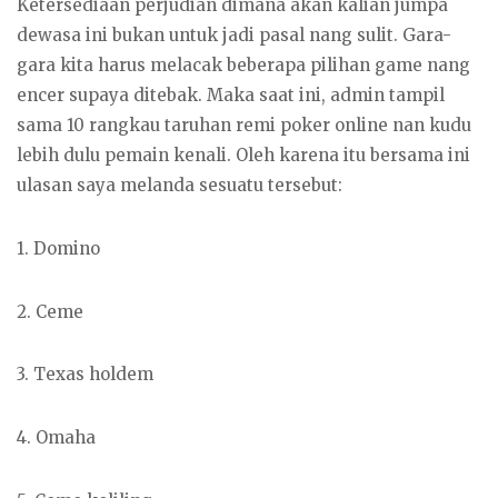
Ketersediaan perjudian dimana akan kalian jumpa
dewasa ini bukan untuk jadi pasal nang sulit. Gara-
gara kita harus melacak beberapa pilihan game nang
encer supaya ditebak. Maka saat ini, admin tampil
sama 10 rangkau taruhan remi poker online nan kudu
lebih dulu pemain kenali. Oleh karena itu bersama ini
ulasan saya melanda sesuatu tersebut:
1. Domino
2. Ceme
3. Texas holdem
4. Omaha