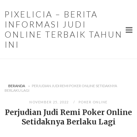
Skip
to
PIXELICIA – BERITA
content
INFORMASI JUDI
ONLINE TERBAIK TAHUN
INI
BERANDA
»
PERJUDIAN JUDI REMI POKER ONLINE SETIDAKNYA
BERLAKU LAGI
NOVEMBER 25, 2022
POKER ONLINE
Perjudian Judi Remi Poker Online
Setidaknya Berlaku Lagi