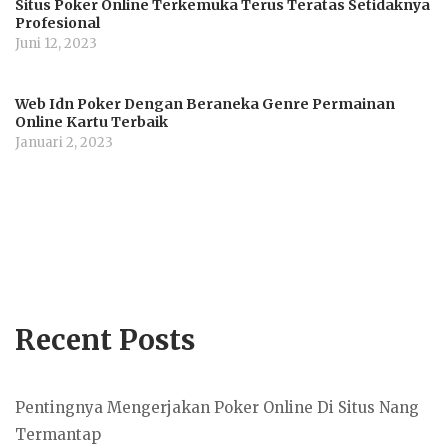
Situs Poker Online Terkemuka Terus Teratas Setidaknya
Profesional
Juni 12, 2023
Web Idn Poker Dengan Beraneka Genre Permainan
Online Kartu Terbaik
Januari 2, 2023
Recent Posts
Pentingnya Mengerjakan Poker Online Di Situs Nang
Termantap