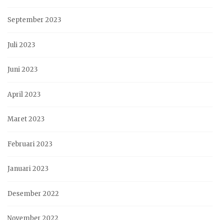
September 2023
Juli 2023
Juni 2023
April 2023
Maret 2023
Februari 2023
Januari 2023
Desember 2022
November 2022