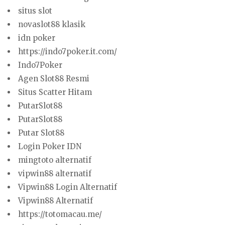
situs slot
novaslot88 klasik
idn poker
https://indo7poker.it.com/
Indo7Poker
Agen Slot88 Resmi
Situs Scatter Hitam
PutarSlot88
PutarSlot88
Putar Slot88
Login Poker IDN
mingtoto alternatif
vipwin88 alternatif
Vipwin88 Login Alternatif
Vipwin88 Alternatif
https://totomacau.me/