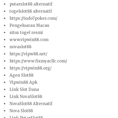
putarslot88 alternatif
togelslot88 alternatif
https://indo7poker.com/
Pengeluaran Macau
situs togel resmi
www.vipwin88.com
novaslot88
https://vipw88.net/
https://www.fixmyacllc.com/
https://vipwin88.org/
Agen Slot88
Vipwin88 Apk
Link Slot Dana
Link NovaSlot88
NovaSlot88 Alternatif
Nova Slot88
Link PutarSlot88