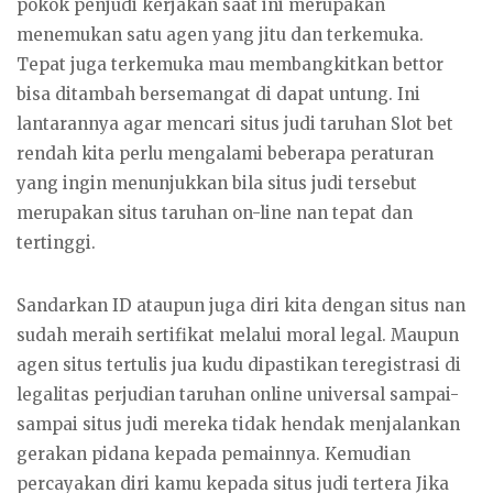
pokok penjudi kerjakan saat ini merupakan
menemukan satu agen yang jitu dan terkemuka.
Tepat juga terkemuka mau membangkitkan bettor
bisa ditambah bersemangat di dapat untung. Ini
lantarannya agar mencari situs judi taruhan Slot bet
rendah kita perlu mengalami beberapa peraturan
yang ingin menunjukkan bila situs judi tersebut
merupakan situs taruhan on-line nan tepat dan
tertinggi.
Sandarkan ID ataupun juga diri kita dengan situs nan
sudah meraih sertifikat melalui moral legal. Maupun
agen situs tertulis jua kudu dipastikan teregistrasi di
legalitas perjudian taruhan online universal sampai-
sampai situs judi mereka tidak hendak menjalankan
gerakan pidana kepada pemainnya. Kemudian
percayakan diri kamu kepada situs judi tertera Jika