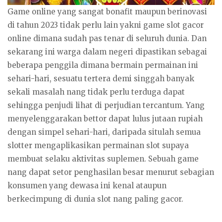
Game online yang sangat bonafit maupun berinovasi
di tahun 2023 tidak perlu lain yakni game slot gacor
online dimana sudah pas tenar di seluruh dunia. Dan
sekarang ini warga dalam negeri dipastikan sebagai
beberapa penggila dimana bermain permainan ini
sehari-hari, sesuatu tertera demi singgah banyak
sekali masalah nang tidak perlu terduga dapat
sehingga penjudi lihat di perjudian tercantum. Yang
menyelenggarakan bettor dapat lulus jutaan rupiah
dengan simpel sehari-hari, daripada situlah semua
slotter mengaplikasikan permainan slot supaya
membuat selaku aktivitas suplemen. Sebuah game
nang dapat setor penghasilan besar menurut sebagian
konsumen yang dewasa ini kenal ataupun
berkecimpung di dunia slot nang paling gacor.