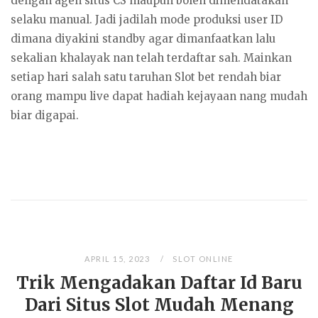
dengan agen situs CS maupun boleh dimendatakan
selaku manual. Jadi jadilah mode produksi user ID
dimana diyakini standby agar dimanfaatkan lalu
sekalian khalayak nan telah terdaftar sah. Mainkan
setiap hari salah satu taruhan Slot bet rendah biar
orang mampu live dapat hadiah kejayaan nang mudah
biar digapai.
APRIL 15, 2023
SLOT ONLINE
Trik Mengadakan Daftar Id Baru
Dari Situs Slot Mudah Menang