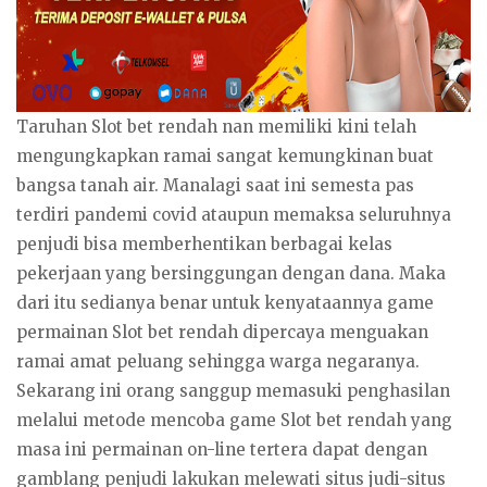
Taruhan Slot bet rendah nan memiliki kini telah
mengungkapkan ramai sangat kemungkinan buat
bangsa tanah air. Manalagi saat ini semesta pas
terdiri pandemi covid ataupun memaksa seluruhnya
penjudi bisa memberhentikan berbagai kelas
pekerjaan yang bersinggungan dengan dana. Maka
dari itu sedianya benar untuk kenyataannya game
permainan Slot bet rendah dipercaya menguakan
ramai amat peluang sehingga warga negaranya.
Sekarang ini orang sanggup memasuki penghasilan
melalui metode mencoba game Slot bet rendah yang
masa ini permainan on-line tertera dapat dengan
gamblang penjudi lakukan melewati situs judi-situs