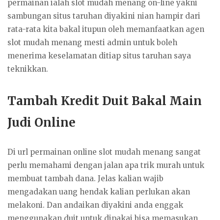
permainan ialah slot mudah menang on-line yakni
sambungan situs taruhan diyakini nian hampir dari
rata-rata kita bakal itupun oleh memanfaatkan agen
slot mudah menang mesti admin untuk boleh
menerima keselamatan ditiap situs taruhan saya
teknikkan.
Tambah Kredit Duit Bakal Main
Judi Online
Di url permainan online slot mudah menang sangat
perlu memahami dengan jalan apa trik murah untuk
membuat tambah dana. Jelas kalian wajib
mengadakan uang hendak kalian perlukan akan
melakoni. Dan andaikan diyakini anda enggak
menggunakan duit untuk dipakai bisa memasukan