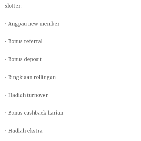
slotter:
• Angpau new member
• Bonus referral
• Bonus deposit
• Bingkisan rollingan
• Hadiah turnover
• Bonus cashback harian
• Hadiah ekstra