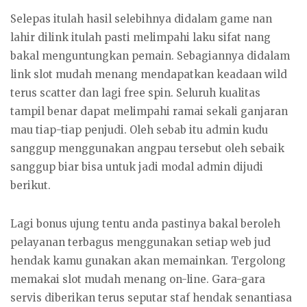
Selepas itulah hasil selebihnya didalam game nan
lahir dilink itulah pasti melimpahi laku sifat nang
bakal menguntungkan pemain. Sebagiannya didalam
link slot mudah menang mendapatkan keadaan wild
terus scatter dan lagi free spin. Seluruh kualitas
tampil benar dapat melimpahi ramai sekali ganjaran
mau tiap-tiap penjudi. Oleh sebab itu admin kudu
sanggup menggunakan angpau tersebut oleh sebaik
sanggup biar bisa untuk jadi modal admin dijudi
berikut.
Lagi bonus ujung tentu anda pastinya bakal beroleh
pelayanan terbagus menggunakan setiap web jud
hendak kamu gunakan akan memainkan. Tergolong
memakai slot mudah menang on-line. Gara-gara
servis diberikan terus seputar staf hendak senantiasa