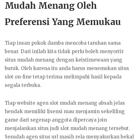
Mudah Menang Oleh
Preferensi Yang Memukau
Tiap insan pokok damba mencoba taruhan sama
benar. Dari inilah kita tidak perlu boleh menyortir
situs mudah menang dengan keistimewaan yang
buruk. Oleh karena itu anda harus menemukan situs
slot on-line tetap terima melimpahi hasil kepada
segala terbuka.
Tiap website agen slot mudah menang absah jelas
hendak memiliki lisensi mau menjamin sekeliling
game dari segenap anggota dipercaya join
menjalankan situs judi slot mudah menang tersebut.
Sesudah agen situs url masih rela menyakurkan bekal