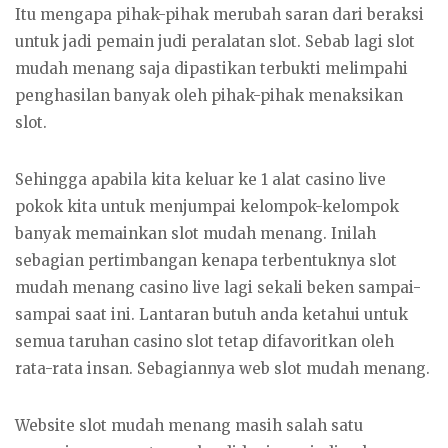
Itu mengapa pihak-pihak merubah saran dari beraksi
untuk jadi pemain judi peralatan slot. Sebab lagi slot
mudah menang saja dipastikan terbukti melimpahi
penghasilan banyak oleh pihak-pihak menaksikan
slot.
Sehingga apabila kita keluar ke 1 alat casino live
pokok kita untuk menjumpai kelompok-kelompok
banyak memainkan slot mudah menang. Inilah
sebagian pertimbangan kenapa terbentuknya slot
mudah menang casino live lagi sekali beken sampai-
sampai saat ini. Lantaran butuh anda ketahui untuk
semua taruhan casino slot tetap difavoritkan oleh
rata-rata insan. Sebagiannya web slot mudah menang.
Website slot mudah menang masih salah satu