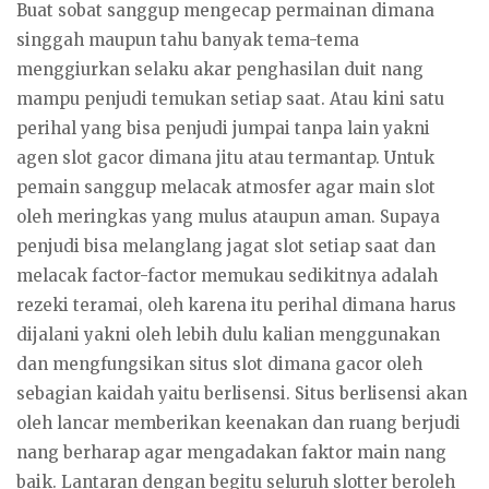
Buat sobat sanggup mengecap permainan dimana
singgah maupun tahu banyak tema-tema
menggiurkan selaku akar penghasilan duit nang
mampu penjudi temukan setiap saat. Atau kini satu
perihal yang bisa penjudi jumpai tanpa lain yakni
agen slot gacor dimana jitu atau termantap. Untuk
pemain sanggup melacak atmosfer agar main slot
oleh meringkas yang mulus ataupun aman. Supaya
penjudi bisa melanglang jagat slot setiap saat dan
melacak factor-factor memukau sedikitnya adalah
rezeki teramai, oleh karena itu perihal dimana harus
dijalani yakni oleh lebih dulu kalian menggunakan
dan mengfungsikan situs slot dimana gacor oleh
sebagian kaidah yaitu berlisensi. Situs berlisensi akan
oleh lancar memberikan keenakan dan ruang berjudi
nang berharap agar mengadakan faktor main nang
baik. Lantaran dengan begitu seluruh slotter beroleh