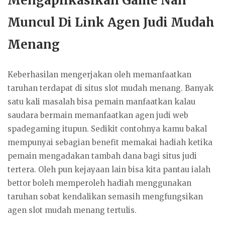
Mengaplikasikan Game Nan
Muncul Di Link Agen Judi Mudah
Menang
Keberhasilan mengerjakan oleh memanfaatkan
taruhan terdapat di situs slot mudah menang. Banyak
satu kali masalah bisa pemain manfaatkan kalau
saudara bermain memanfaatkan agen judi web
spadegaming itupun. Sedikit contohnya kamu bakal
mempunyai sebagian benefit memakai hadiah ketika
pemain mengadakan tambah dana bagi situs judi
tertera. Oleh pun kejayaan lain bisa kita pantau ialah
bettor boleh memperoleh hadiah menggunakan
taruhan sobat kendalikan semasih mengfungsikan
agen slot mudah menang tertulis.